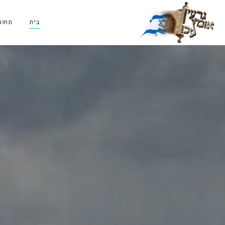
בית
תחומ