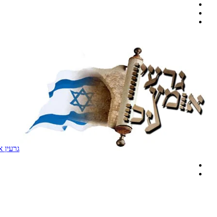
גרעין א